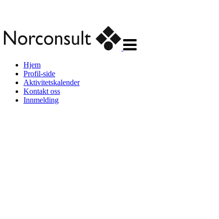
Veksle
navigasjon
Hjem
Profil-side
Aktivitetskalender
Kontakt oss
Innmelding